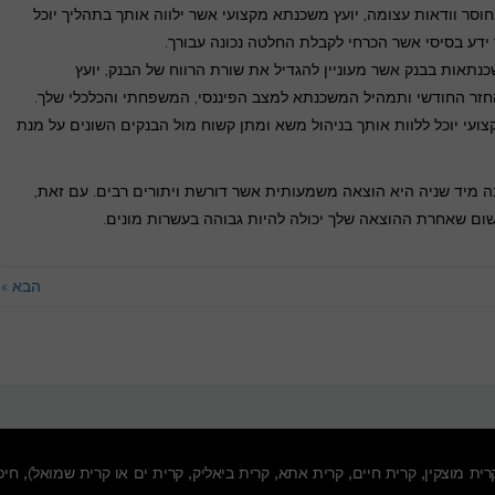
סר וודאות עצומה, יועץ משכנתא מקצועי אשר ילווה אותך בתהליך יוכל
 ידע בסיסי אשר הכרחי לקבלת החלטה נכונה עבורך.
נתאות בבנק אשר מעוניין להגדיל את שורת הרווח של הבנק, יועץ
זר החודשי ותמהיל המשכנתא למצב הפיננסי, המשפחתי והכלכלי שלך.
ועי יוכל ללוות אותך בניהול משא ומתן קשוח מול הבנקים השונים על מנת
נה מיד שניה היא הוצאה משמעותית אשר דורשת ויתורים רבים. עם זאת,
שום שאחרת ההוצאה שלך יכולה להיות גבוהה בעשרות מונים.
הבא »
רית מוצקין
,
קרית חיים
,
קרית אתא
,
קרית ביאליק
,
קרית ים
או
קרית שמואל
),
חיפ