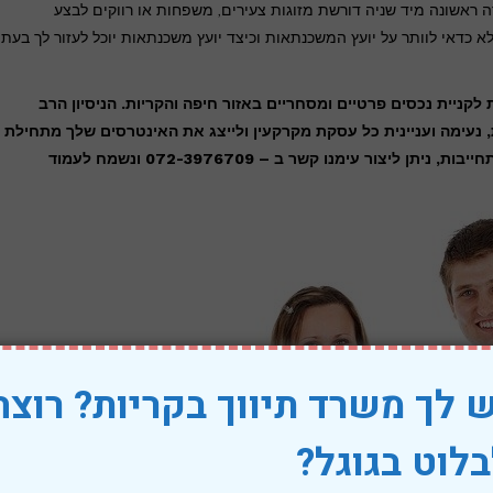
רה ראשונה מיד שניה דורשת מזוגות צעירים, משפחות או רווקים לבצע
א כדאי לוותר על יועץ המשכנתאות וכיצד יועץ משכנתאות יוכל לעזור לך בעת
קניית נכסים פרטיים ומסחריים באזור חיפה והקריות. הניסיון הרב
 נעימה ועניינית כל עסקת מקרקעין ולייצג את האינטרסים שלך מתחילת
 ניתן ליצור עימנו קשר ב – 072-3976709
ונשמח לעמוד
 לך משרד תיווך בקריות? רוצה
לוט בגוגל?