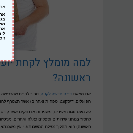
אתר
אתר
בגו
אחר
זוכה
למה מומלץ לקחת יועץ
ראשונה?
אם מצאת
דירה חדשה לקניה
, סביר להניח שהרכישה
הפועלים, דיסקונט, טפחות ואחרים) אשר תצטרף להון
לא מעט זוגות צעירים, משפחות או רווקים אשר קורס
לחסוך בנותני שירותים וספקים כאלה ואחרים. מניסיו
ראשונה) הוא תהליך נטילת המשכנתא. יועץ משכנתאות 