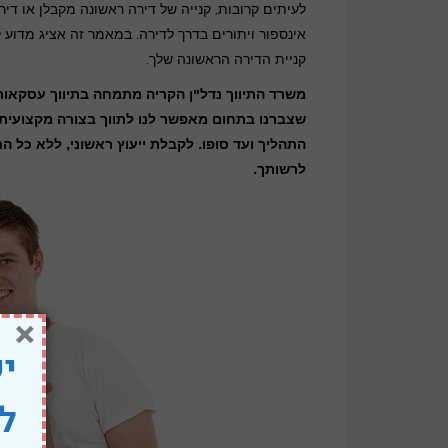
מומלץ
לעיתים קרובות, קנייה של דירה ראשונה מקבלן או די
לקחת
אינספור ויתורים בדרך לדירה. במאמר זה אציג מדוע ל
קניית הדירה הראשונה שלך.
יועץ
משכנתאות
משרד התיווך נדל"ן הקריה מתמחה בתיווך עסקאות ל
שצברנו בתחום מאפשר לנו לתווך בצורה מקצועית,
לקנייה
התהליך ועד סופו. לקבלת ייעוץ ראשוני, ללא כל התחייבות,
של
לרשותך.
דירה
ראשונה?
×
יש
לב