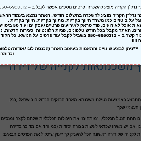
 נדל"ן הקריה מוצע להשכרה, פרטים נוספים אפשר לקבל ב – 050-6950312
 נדל"ן הקריה מוצע להשכרה בתשלום חודשי, האתר נמצא בעמוד הראשו
גל על ביטויים כמו משרד תיווך בקריות, מתווך בקריות, תיווך בקריות ,
משאית אוכל לאירועים, פוד טראק לאירועים פרטיים/עסקיים ועוד 0
ים. האתר מקבל בכל חודש טלפונים, פניות רלוונטיות וסגירות חדשות, ני
ליצור קשר ב – 050-6950312 בשביל לקבל עוד פרטים על הנושא. כל הקוד
 !!!!
**ניתן לבצע שינויים והתאמות בעיצוב האתר (הכנסת לוגו/אודות/טלפונ
וכדומה
 משכנתאות לקנייה של דירה
 תתבצע באמצעות נטילת משכנתא מאחד הבנקים הגדולים בישראל (בנק
 העצמי שלך.
ים תחת הנטל הכלכלי, "מותחים" את היכולות הכלכליות שלהם לקצה ומנסים
ננו, אם יש משהו שכדאי לעשות בצורה יסודית (במיוחד אם מדובר בדירה
לקנייה של דירה ראשונה יוכל להעניק לך ייעוץ שיכלול את הפרטים הבאים: